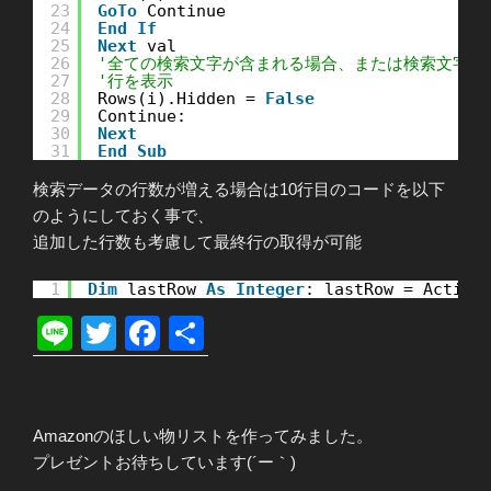
23
GoTo
Continue
24
End
If
25
Next
val
26
'全ての検索文字が含まれる場合、または検索文字が
27
'行を表示
28
Rows(i).Hidden = 
False
29
Continue:
30
Next
31
End
Sub
検索データの行数が増える場合は10行目のコードを以下
のようにしておく事で、
追加した行数も考慮して最終行の取得が可能
1
Dim
lastRow 
As
Integer
: lastRow = Active
Li
T
F
共
n
wi
a
有
e
tt
c
er
e
Amazonのほしい物リストを作ってみました。
プレゼントお待ちしています(´ー｀)
b