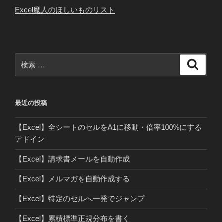
o
Excel魔人のほしいものリスト
o
k
検
検
索
索:
最近の投稿
【Excel】全シートのセルをA1に移動・倍率100%にする
アドイン
【Excel】請求書メールを自動作成
【Excel】メルマガを自動作成する
【Excel】特定のセルへ一発でジャンプ
【Excel】累積標準正規分布を書く