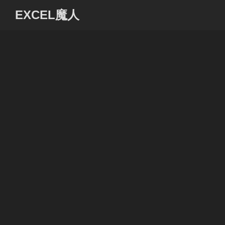
コ
EXCEL魔人
ン
テ
ン
ツ
へ
ス
キ
ッ
プ