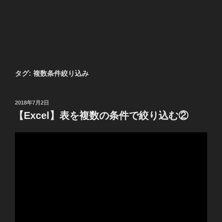
タグ:
複数条件絞り込み
投
2018年7月2日
稿
【Excel】表を複数の条件で絞り込む②
日: