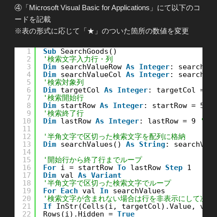
④「Microsoft Visual Basic for Applications」にて以下のコ
ードを記載
※表の形式に応じて「★」のついた箇所の数値を変更
1
Sub
SearchGoods()
2
'検索文字入力行・列
3
Dim
searchValueRow 
As
Integer
: searchVa
4
Dim
searchValueCol 
As
Integer
: searchVa
5
'検索対象列
6
Dim
targetCol 
As
Integer
: targetCol = 3
7
'検索開始行
8
Dim
startRow 
As
Integer
: startRow = 5 
'
9
'検索終了行
10
Dim
lastRow 
As
Integer
: lastRow = 9 
'★
11
12
'半角文字で区切った検索文字を配列に格納
13
Dim
searchValues() 
As
String
: searchVal
14
15
'開始行から終了行までループ
16
For
i = startRow 
To
lastRow 
Step
1
17
Dim
val 
As
Variant
18
'半角文字で区切った検索文字でループ
19
For
Each
val 
In
searchValues
20
'検索文字が含まれない場合は行を非表示にして次の
21
If
InStr(Cells(i, targetCol).Value, val
22
Rows(i).Hidden = 
True