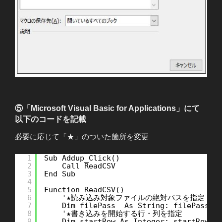
⑤「Microsoft Visual Basic for Applications」にて
以下のコードを記載
必要に応じて「★」のついた箇所を変更
1
Sub Addup_Click()
2
Call ReadCSV
3
End Sub
4
5
Function ReadCSV()
6
'★読み込み対象ファイルの絶対パスを指定
7
Dim filePass  As String: filePass =
8
'★書き込みを開始する行・列を指定
9
Dim startRow As Integer: startRow =