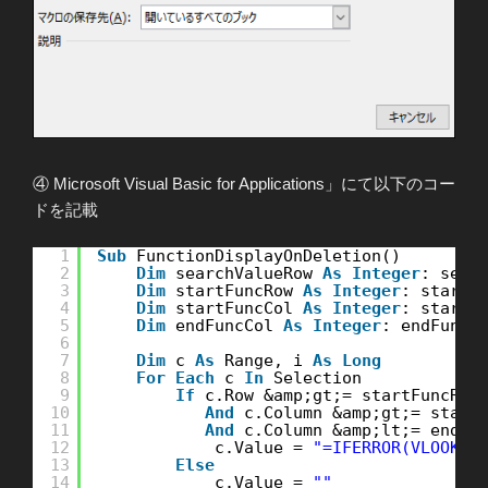
④ Microsoft Visual Basic for Applications」にて以下のコー
ドを記載
1
Sub
FunctionDisplayOnDeletion()
2
Dim
searchValueRow 
As
Integer
: sear
3
Dim
startFuncRow 
As
Integer
: startF
4
Dim
startFuncCol 
As
Integer
: startF
5
Dim
endFuncCol 
As
Integer
: endFuncC
6
7
Dim
c 
As
Range, i 
As
Long
8
For
Each
c 
In
Selection
9
If
c.Row &amp;gt;= startFuncRow
10
And
c.Column &amp;gt;= start
11
And
c.Column &amp;lt;= endFu
12
c.Value = 
"=IFERROR(VLOOKUP
13
Else
14
c.Value = 
""