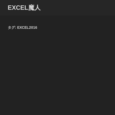
コ
EXCEL魔人
ン
テ
ン
ツ
タグ:
EXCEL2016
へ
ス
キ
ッ
プ