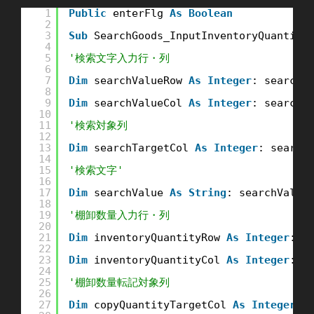
1
Public
enterFlg 
As
Boolean
2
3
Sub
SearchGoods_InputInventoryQuantity
4
5
'検索文字入力行・列
6
7
Dim
searchValueRow 
As
Integer
: searchV
8
9
Dim
searchValueCol 
As
Integer
: searchV
10
11
'検索対象列
12
13
Dim
searchTargetCol 
As
Integer
: search
14
15
'検索文字'
16
17
Dim
searchValue 
As
String
: searchValue
18
19
'棚卸数量入力行・列
20
21
Dim
inventoryQuantityRow 
As
Integer
: i
22
23
Dim
inventoryQuantityCol 
As
Integer
: i
24
25
'棚卸数量転記対象列
26
27
Dim
copyQuantityTargetCol 
As
Integer
: 