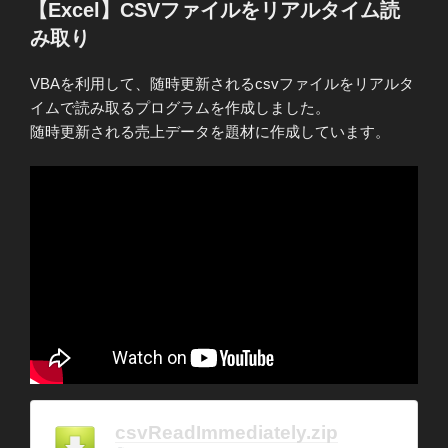
er
e
稿
【Excel】CSVファイルをリアルタイム読
日:
b
み取り
o
VBAを利用して、随時更新されるcsvファイルをリアルタ
o
イムで読み取るプログラムを作成しました。
k
随時更新される売上データを題材に作成しています。
csvReadImmediately.zip