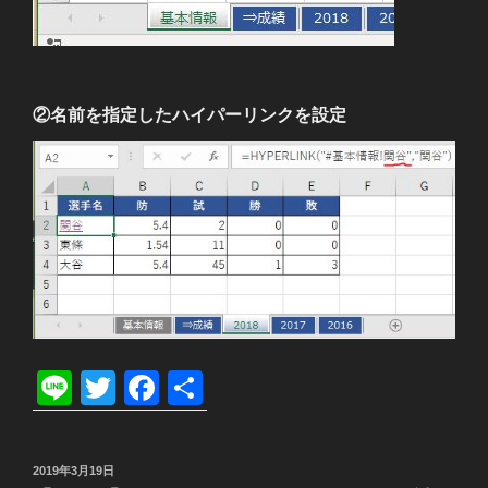
②名前を指定したハイパーリンクを設定
Li
T
F
共
n
wi
a
有
e
tt
c
投
2019年3月19日