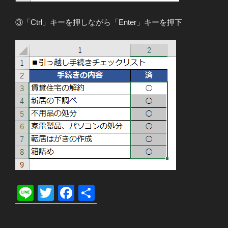
③「Ctrl」キーを押しながら「Enter」キーを押下
Li
T
F
共
n
wi
a
有
e
tt
c