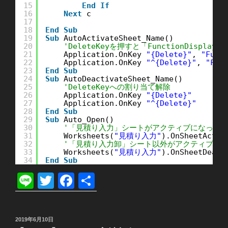
15
End
If
16
Next
c
17
18
End
Sub
19
Sub
AutoActivateSheet_Name()
20
'DeleteKeyを押すと「FunctionDisplay
21
Application.OnKey 
"{Delete}"
, 
"Func
22
Application.OnKey 
"^{Delete}"
, 
"Fun
23
End
Sub
24
Sub
AutoDeactivateSheet_Name()
25
'DeleteKeyへの割り当て解除
26
Application.OnKey 
"{Delete}"
27
Application.OnKey 
"^{Delete}"
28
End
Sub
29
Sub
Auto_Open()
30
'「見積り入力」シートがアクティブになったら「Aut
31
Worksheets(
"見積り入力"
).OnSheetActiv
32
'「見積り入力卸」シート以外がアクティブになったら「
33
Worksheets(
"見積り入力"
).OnSheetDeact
34
End
Sub
Li
T
F
共
n
wi
a
有
e
tt
c
投
2019年6月10日