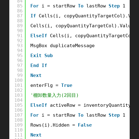
84
85
For
i = startRow 
To
lastRow 
Step
1
86
87
If
Cells(i, copyQuantityTargetCol).Val
88
89
Cells(i, copyQuantityTargetCol).Value 
90
91
ElseIf
Cells(i, copyQuantityTargetCol)
92
93
MsgBox duplicateMessage
94
95
Exit
Sub
96
97
End
If
98
99
Next
100
101
enterFlg = 
True
102
103
'棚卸数量入力(2回目)
104
105
ElseIf
activeRow = inventoryQuantityRo
106
107
For
i = startRow 
To
lastRow 
Step
1
108
109
Rows(i).Hidden = 
False
110
111
Next