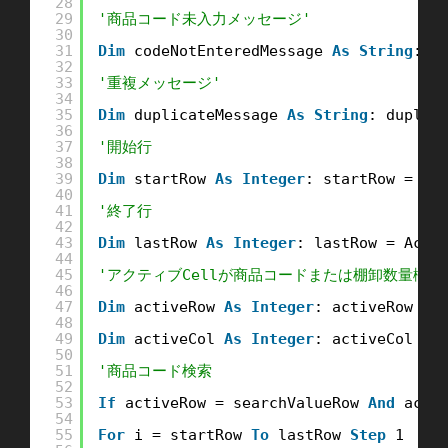
28
29
'商品コード未入力メッセージ'
30
31
Dim
codeNotEnteredMessage 
As
String
: c
32
33
'重複メッセージ'
34
35
Dim
duplicateMessage 
As
String
: duplic
36
37
'開始行
38
39
Dim
startRow 
As
Integer
: startRow = 5 
40
41
'終了行
42
43
Dim
lastRow 
As
Integer
: lastRow = Acti
44
45
'アクティブCellが商品コードまたは棚卸数量欄
46
47
Dim
activeRow 
As
Integer
: activeRow = 
48
49
Dim
activeCol 
As
Integer
: activeCol = 
50
51
'商品コード検索
52
53
If
activeRow = searchValueRow 
And
acti
54
55
For
i = startRow 
To
lastRow 
Step
1