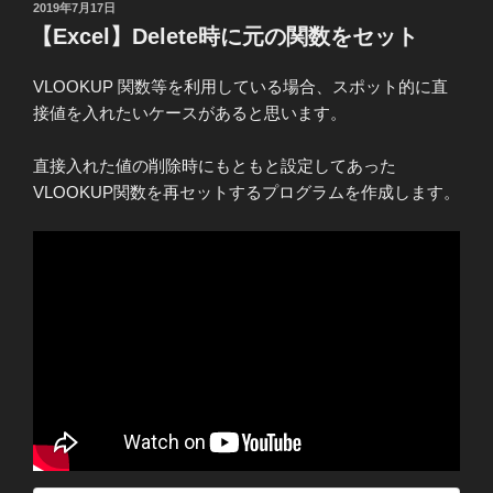
投
2019年7月17日
er
e
稿
【Excel】Delete時に元の関数をセット
日:
b
VLOOKUP 関数等を利用している場合、スポット的に直
o
接値を入れたいケースがあると思います。
o
k
直接入れた値の削除時にもともと設定してあった
VLOOKUP関数を再セットするプログラムを作成します。