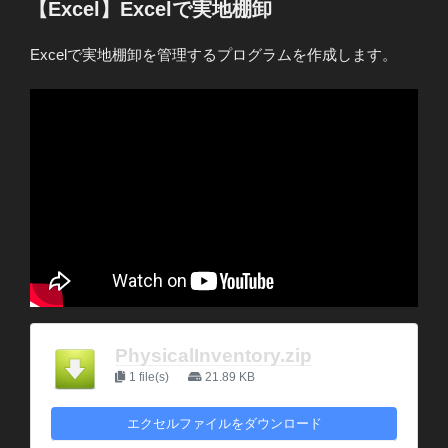
er
e
稿
【Excel】Excelで実地棚卸
日:
b
Excelで実地棚卸を管理するプログラムを作成します。
o
o
k
PhysicalInventory.zip
1 file(s)
21.89 KB
エクセルファイルをダウンロード