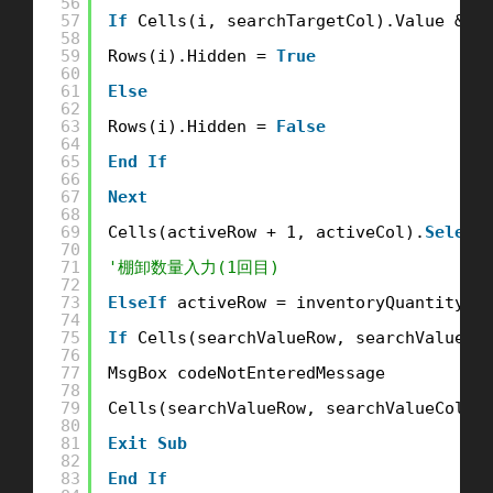
56
57
If
Cells(i, searchTargetCol).Value &am
58
59
Rows(i).Hidden = 
True
60
61
Else
62
63
Rows(i).Hidden = 
False
64
65
End
If
66
67
Next
68
69
Cells(activeRow + 1, activeCol).
Select
70
71
'棚卸数量入力(1回目)
72
73
ElseIf
activeRow = inventoryQuantityRo
74
75
If
Cells(searchValueRow, searchValueCo
76
77
MsgBox codeNotEnteredMessage
78
79
Cells(searchValueRow, searchValueCol).
80
81
Exit
Sub
82
83
End
If