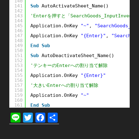
140
141
Sub
AutoActivateSheet_Name()
142
143
'Enterを押すと「SearchGoods_InputInvent
144
145
Application.OnKey 
"~"
, 
"SearchGoods_In
146
147
Application.OnKey 
"{Enter}"
, 
"SearchGo
148
149
End
Sub
150
151
Sub
AutoDeactivateSheet_Name()
152
153
'テンキーのEnterへの割り当て解除
154
155
Application.OnKey 
"{Enter}"
156
157
'大きいEnterへの割り当て解除
158
159
Application.OnKey 
"~"
160
161
End
Sub
Li
T
F
共
n
wi
a
有
e
tt
c