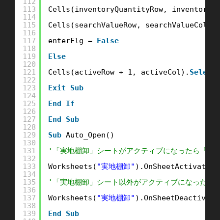
112
113
Cells(inventoryQuantityRow, inventoryQ
114
115
Cells(searchValueRow, searchValueCol).
116
117
enterFlg = 
False
118
119
Else
120
121
Cells(activeRow + 1, activeCol).
Select
122
123
Exit
Sub
124
125
End
If
126
127
End
Sub
128
129
Sub
Auto_Open()
130
131
'「実地棚卸」シートがアクティブになったら「AutoAc
132
133
Worksheets(
"実地棚卸"
).OnSheetActivate =
134
135
'「実地棚卸」シート以外がアクティブになったら「Auto
136
137
Worksheets(
"実地棚卸"
).OnSheetDeactivate
138
139
End
Sub