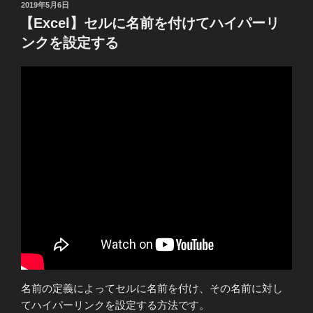
投
2019年5月6日
er
e
稿
【Excel】セルに名前を付けてハイパーリ
日:
b
ンクを設定する
o
o
k
名前の定義によってセルに名前を付け、その名前に対し
てハイパーリンクを設定する方法です。