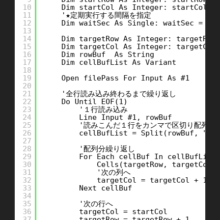
10
Dim startCol As Integer: startCol =
11
'★定期実行する間隔を指定
12
Dim waitSec As Single: waitSec = 5
13
14
Dim targetRow As Integer: targetRow
15
Dim targetCol As Integer: targetCol
16
Dim rowBuf  As String
17
Dim cellBufList As Variant
18
19
Open filePass For Input As #1
20
21
'全行読み込み終わるまで繰り返し
22
Do Until EOF(1)
23
'１行読み込み
24
Line Input #1, rowBuf
25
'読みこんだ１行をカンマで区切り配列化
26
cellBufList = Split(rowBuf, ","
27
28
'配列分繰り返し
29
For Each cellBuf In cellBufList
30
Cells(targetRow, targetCol)
31
'次の列へ
32
targetCol = targetCol + 1
33
Next cellBuf
34
35
'次の行へ
36
targetCol = startCol
37
targetRow = targetRow + 1