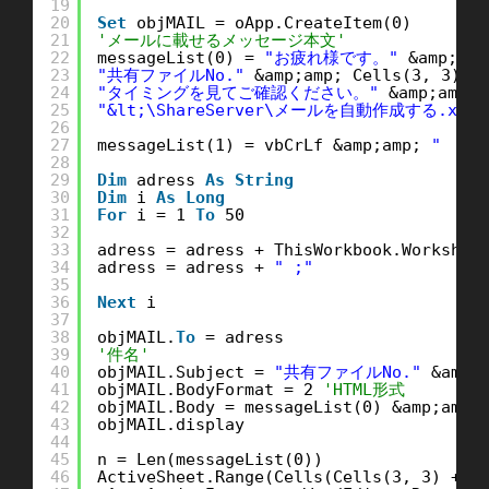
19
20
Set
objMAIL = oApp.CreateItem(0)
21
'メールに載せるメッセージ本文'
22
messageList(0) = 
"お疲れ様です。"
&amp;amp
23
"共有ファイルNo."
&amp;amp; Cells(3, 3).V
24
"タイミングを見てご確認ください。"
&amp;amp; 
25
"&lt;\ShareServer\メールを自動作成する.xlsm
26
27
messageList(1) = vbCrLf &amp;amp; 
"   
28
29
Dim
adress 
As
String
30
Dim
i 
As
Long
31
For
i = 1 
To
50
32
33
adress = adress + ThisWorkbook.Workshee
34
adress = adress + 
" ;"
35
36
Next
i
37
38
objMAIL.
To
= adress
39
'件名'
40
objMAIL.Subject = 
"共有ファイルNo."
&amp;
41
objMAIL.BodyFormat = 2 
'HTML形式
42
objMAIL.Body = messageList(0) &amp;amp;
43
objMAIL.display
44
45
n = Len(messageList(0))
46
ActiveSheet.Range(Cells(Cells(3, 3) + 5