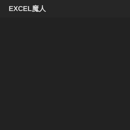
コ
EXCEL魔人
ン
テ
ン
ツ
へ
ス
キ
ッ
プ