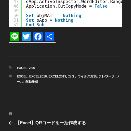
47
oApp.ActiveInspector.WordEditor.Range(n
48
Application.CutCopyMode = 
False
49
50
Set
objMAIL = 
Nothing
51
Set
oApp = 
Nothing
52
End
Sub
Li
T
F
共
n
wi
a
有
e
tt
c
er
e
カ
EXCEL VBA
b
テ
タ
EXCEL
,
EXCEL2016
,
EXCEL2019
,
コロナウイルス対策
,
テレワーク
,
メ
ゴ
o
グ
ール
,
自動作成
リ
ー
o
k
投
過
前
稿
去
【Excel】QRコードを一括作成する
ナ
の