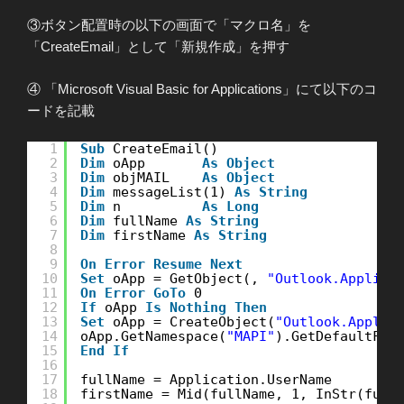
③ボタン配置時の以下の画面で「マクロ名」を
「CreateEmail」として「新規作成」を押す
④ 「Microsoft Visual Basic for Applications」にて以下のコ
ードを記載
1
Sub
CreateEmail()
2
Dim
oApp       
As
Object
3
Dim
objMAIL    
As
Object
4
Dim
messageList(1) 
As
String
5
Dim
n          
As
Long
6
Dim
fullName 
As
String
7
Dim
firstName 
As
String
8
9
On
Error
Resume
Next
10
Set
oApp = GetObject(, 
"Outlook.Applica
11
On
Error
GoTo
0
12
If
oApp 
Is
Nothing
Then
13
Set
oApp = CreateObject(
"Outlook.Applic
14
oApp.GetNamespace(
"MAPI"
).GetDefaultFol
15
End
If
16
17
fullName = Application.UserName
18
firstName = Mid(fullName, 1, InStr(full