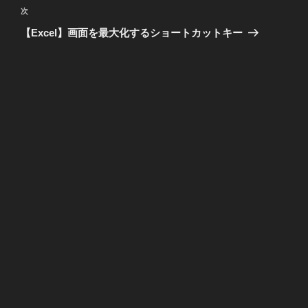
ビ
投
次
次
稿
ゲ
の
【Excel】画面を最大化するショートカットキー
投
ー
稿
シ
ョ
ン